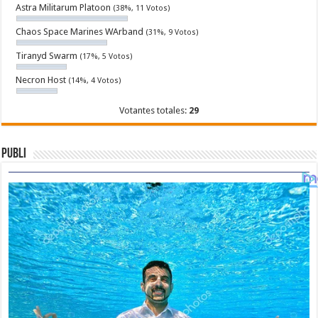
Astra Militarum Platoon
(38%, 11 Votos)
Chaos Space Marines WArband
(31%, 9 Votos)
Tiranyd Swarm
(17%, 5 Votos)
Necron Host
(14%, 4 Votos)
Votantes totales:
29
Publi