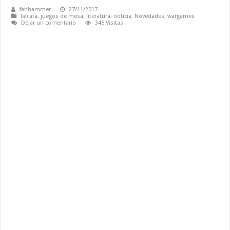
fanhammer
27/11/2017
falcata
,
juegos de mesa
,
literatura
,
noticia
,
Novedades
,
wargames
Dejar un comentario
345 Visitas