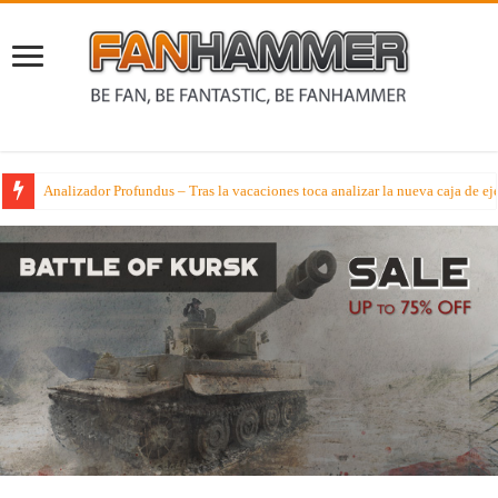
Listas Competitivas Warhammer 40000 – El poder de España en el WTC 2026