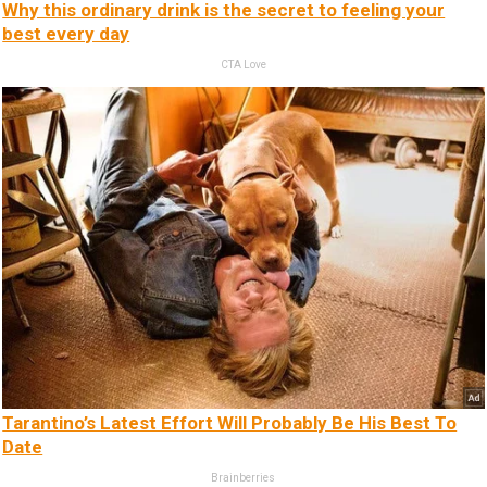
Why this ordinary drink is the secret to feeling your
best every day
CTA Love
Tarantino’s Latest Effort Will Probably Be His Best To
Date
Brainberries