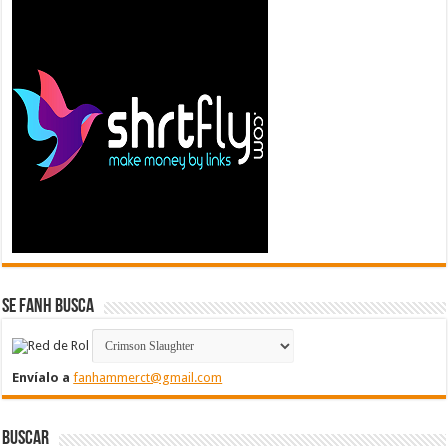
Se FanH Busca
Envíalo a
fanhammerct@gmail.com
Buscar